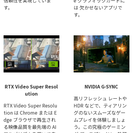
信頼性を実現していま
e グラフィックカードに
す。
は 欠かせないアプリで
す。
RTX Video Super Resol
NVIDIA G-SYNC
ution
高リフレッシュ レートや
RTX Video Super Resolu
HDR などで、ティアリン
tion は Chrome または E
グのないスムーズなゲー
dge ブラウザで再生され
ムプレイを体験しましょ
る映像品質を最先端の AI
う。この究極のゲーミン