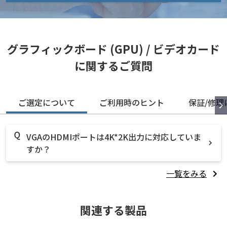
グラフィックボード (GPU) / ビデオカード
に関するご質問
ご選定について
ご利用時のヒント
保証/修理
VGAのHDMIポートは4K*2K出力に対応していま
すか？
一覧をみる
関連する製品