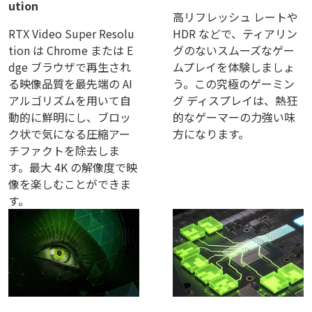
ution
高リフレッシュ レートや
RTX Video Super Resolu
HDR などで、ティアリン
tion は Chrome または E
グのないスムーズなゲー
dge ブラウザで再生され
ムプレイを体験しましょ
る映像品質を最先端の AI
う。この究極のゲーミン
アルゴリズムを用いて自
グ ディスプレイは、熱狂
動的に鮮明にし、ブロッ
的なゲーマーの力強い味
ク状で気になる圧縮アー
方になります。
チファクトを除去しま
す。最大 4K の解像度で映
像を楽しむことができま
す。