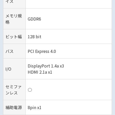
イズ
メモリ規
GDDR6
格
ビット幅
128 bit
バス
PCI Express 4.0
DisplayPort 1.4a x3
I/O
HDMI 2.1a x1
セミファ
○
ンレス
補助電源
8pin x1