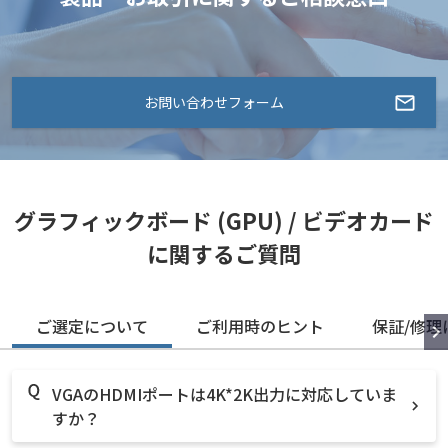
お問い合わせフォーム
グラフィックボード (GPU) / ビデオカード
に関するご質問
ご選定について
ご利用時のヒント
保証/修理
VGAのHDMIポートは4K*2K出力に対応していま
すか？