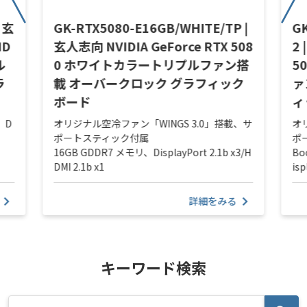
| 玄
GK-RTX5080-E16GB/WHITE/TP |
G
ID
玄人志向 NVIDIA GeForce RTX 508
2 
ル
0 ホワイトカラートリプルファン搭
5
ラ
載 オーバークロック グラフィック
ァ
ボード
ィ
、D
オリジナル空冷ファン「WINGS 3.0」搭載、サ
オ
ポートスティック付属
ポ
16GB GDDR7 メモリ、DisplayPort 2.1b x3/H
Bo
DMI 2.1b x1
isp
詳細をみる
キーワード検索