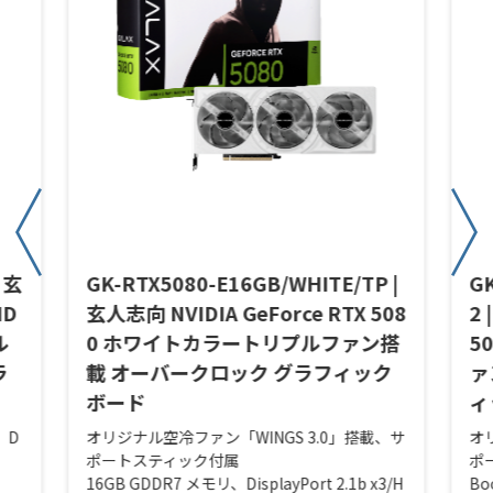
| 玄
GK-RTX5080-E16GB/WHITE/TP |
G
ID
玄人志向 NVIDIA GeForce RTX 508
2 
ル
0 ホワイトカラートリプルファン搭
5
ラ
載 オーバークロック グラフィック
ァ
ボード
ィ
、D
オリジナル空冷ファン「WINGS 3.0」搭載、サ
オ
ポートスティック付属
ポ
16GB GDDR7 メモリ、DisplayPort 2.1b x3/H
Bo