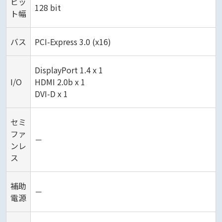
ビッ
128 bit
ト幅
バス
PCI-Express 3.0 (x16)
DisplayPort 1.4 x 1
I/O
HDMI 2.0b x 1
DVI-D x 1
セミ
ファ
－
ンレ
ス
補助
－
電源