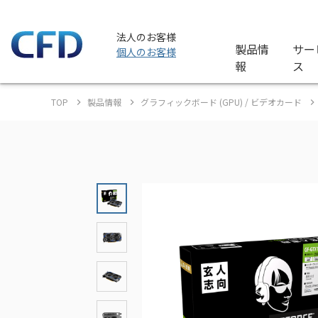
法人のお客様
製品情
サー
個人のお客様
報
ス
TOP
製品情報
グラフィックボード (GPU) / ビデオカード