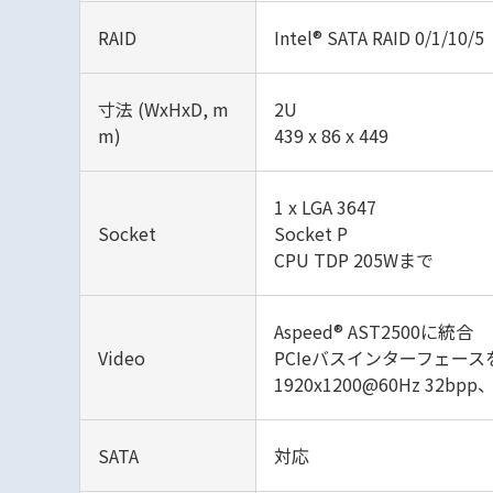
RAID
Intel® SATA RAID 0/1/10/5
寸法 (WxHxD, m
2‎U
m)
439 x 86 x 449
1 x LGA 3647
Socket
Socket P
CPU TDP 205Wまで
Aspeed® AST2500に統合
Video
PCIeバスインターフェー
1920x1200@60Hz 32bpp
SATA
対応