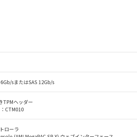
b/sまたはSAS 12Gb/s
付きTPMヘッダー
：CTM010
コントローラ
Console (AMI MegaRAC SP-X) ウェブインターフェース