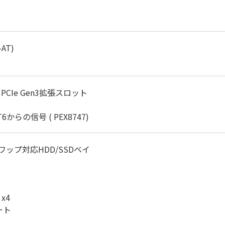
-AT)
CIe Gen3拡張スロット
からの信号 ( PEX8747)
ットスワップ対応HDD/SSDベイ
x4
ート