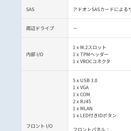
SAS
アドオンSASカードによる
周辺ドライブ
－
1 x M.2スロット
内部 I/O
1 x TPMヘッダー
1 x VROCコネクタ
5 x USB 3.0
1 x VGA
1 x COM
2 x RJ45
1 x MLAN
1 x LED付きIDボタン
フロント I/O
フロントパネル：