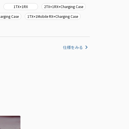
1TX+1RX
2TX+1RX+Charging Case
arging Case
1TX+1Mobile RX+Charging Case
仕様をみる