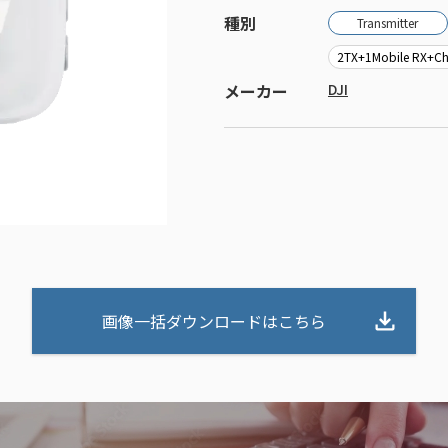
種別
Transmitter
2TX+1Mobile RX+Ch
メーカー
DJI
画像一括ダウンロードはこちら