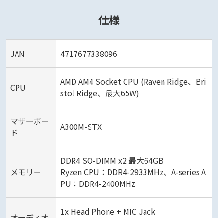
仕様
JAN
4717677338096
AMD AM4 Socket CPU (Raven Ridge、Bri
CPU
stol Ridge、最大65W)
マザーボー
A300M-STX
ド
DDR4 SO-DIMM x2 最大64GB
メモリー
Ryzen CPU：DDR4-2933MHz、A-series A
PU：DDR4-2400MHz
1x Head Phone + MIC Jack
オーディオ