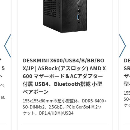
ア
DESKMINI X600/USB4/B/BB/BO
DE
 5
X/JP | ASRock(アスロック) AMD X
S
ト
600 マザーボード＆ACアダプター
ザ
付属 USB4、Bluetooth搭載 小型
型
型ベ
ベアボーン
15
、M.
SO
155x155x80mmの超小型筐体、DDR5-6400+
ケッ
SO-DIMMx2、2.5GbE、PCIe Gen5x4 M.2ソ
ケット、DP1.4/HDMI/USB4