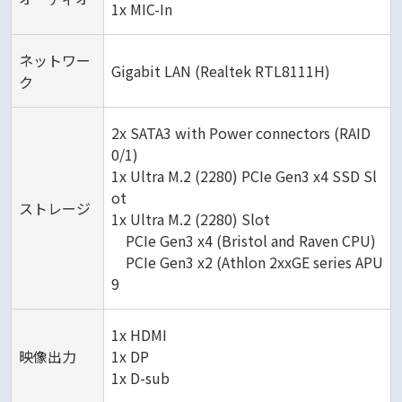
1x MIC-In
ネットワー
Gigabit LAN (Realtek RTL8111H)
ク
2x SATA3 with Power connectors (RAID
0/1)
1x Ultra M.2 (2280) PCIe Gen3 x4 SSD Sl
ot
ストレージ
1x Ultra M.2 (2280) Slot
PCIe Gen3 x4 (Bristol and Raven CPU)
PCIe Gen3 x2 (Athlon 2xxGE series APU
9
1x HDMI
映像出力
1x DP
1x D-sub