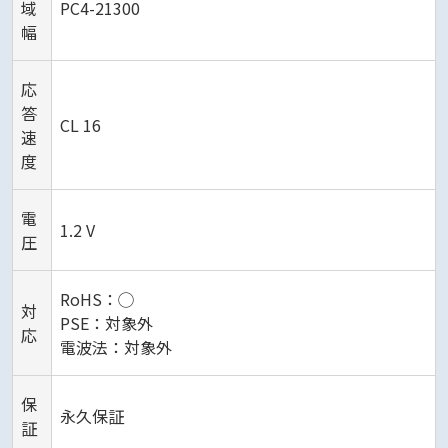
域
PC4-21300
幅
応
答
CL 16
速
度
電
1.2 V
圧
RoHS：◯
対
PSE：対象外
応
電波法：対象外
保
永久保証
証