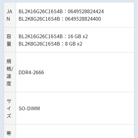
JA
BL2K16G26C16S4B：0649528824424
N
BL2K8G26C16S4B：0649528824400
容
BL2K16G26C16S4B：16 GB x2
量
BL2K8G26C16S4B：8 GB x2
規
格/
DDR4-2666
速
度
サ
イ
SO-DIMM
ズ
帯