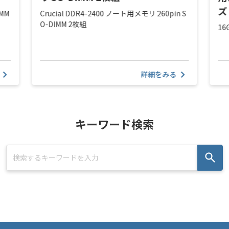
ズ
IMM
Crucial DDR4-2400 ノート用メモリ 260pin S
O-DIMM 2枚組
16
詳細をみる
キーワード検索