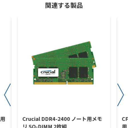
関連する製品
ト用
Crucial DDR4-2400 ノート用メモ
CF
リ SO-DIMM 2枚組
用