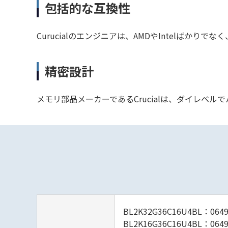
包括的な互換性
Curucialのエンジニアは、AMDやIntelば
精密設計
メモリ部品メーカーであるCrucialは、ダイレベ
BL2K32G36C16U4BL：0649
BL2K16G36C16U4BL：0649