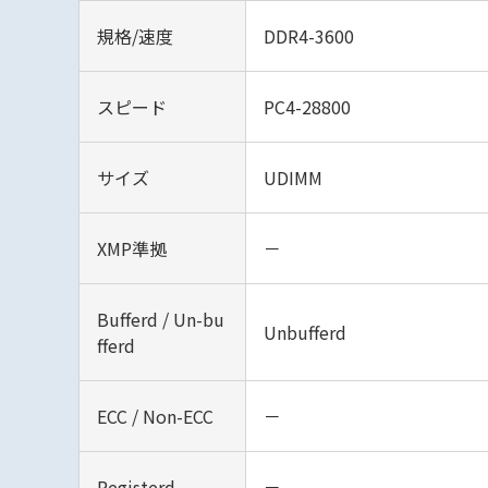
規格/速度
DDR4-3600
スピード
PC4-28800
サイズ
UDIMM
XMP準拠
－
Bufferd / Un-bu
Unbufferd
fferd
ECC / Non-ECC
－
Registerd
－