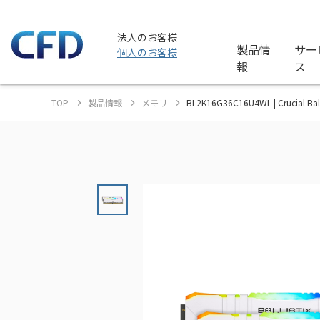
法人のお客様
製品情
サー
個人のお客様
報
ス
TOP
製品情報
メモリ
BL2K16G36C16U4WL | Cruc