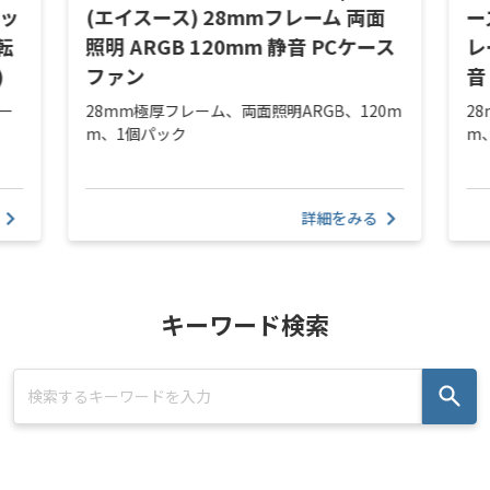
エッ
(エイスース) 28mmフレーム 両面
ー
転
照明 ARGB 120mm 静音 PCケース
レ
)
ファン
音
ー
28mm極厚フレーム、両面照明ARGB、120m
2
m、1個パック
m
詳細をみる
キーワード検索