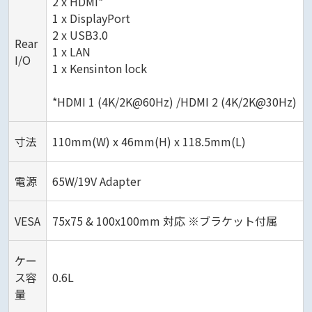
2 x HDMI*
1 x DisplayPort
2 x USB3.0
Rear
1 x LAN
I/O
1 x Kensinton lock
*HDMI 1 (4K/2K@60Hz) /HDMI 2 (4K/2K@30Hz)
寸法
110mm(W) x 46mm(H) x 118.5mm(L)
電源
65W/19V Adapter
VESA
75x75 & 100x100mm 対応 ※ブラケット付属
ケー
ス容
0.6L
量