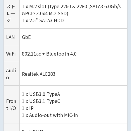
スト
1 x M.2 slot (type 2260 & 2280 ,SATA3 6.0Gb/s
レー
&PCIe 3.0x4 M.2 SSD)
ジ
1 x 2.5" SATA3 HDD
LAN
GbE
WiFi
802.11ac + Bluetooth 4.0
Audi
Realtek ALC283
o
1 x USB3.0 TypeA
Fron
1 x USB3.1 TypeC
t I/O
1 x IR
1 x Audio-out with MIC-in