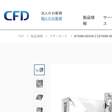
法人のお客様
製品情
サー
個人のお客様
報
ス
TOP
製品情報
マザーボード
B760M-HDV/M.2 | B760M-