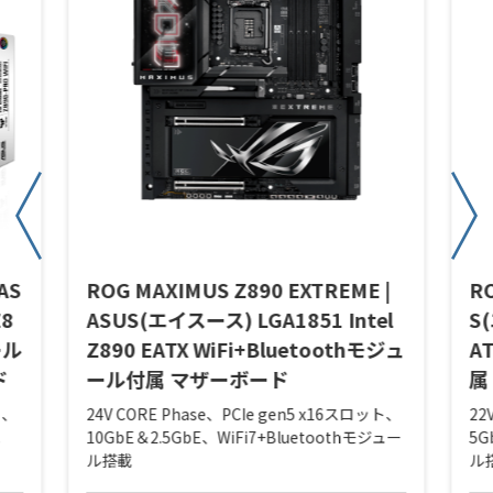
AS
ROG MAXIMUS Z890 EXTREME |
RO
Z8
ASUS(エイスース) LGA1851 Intel
S
ール
Z890 EATX WiFi+Bluetoothモジュ
A
ド
ール付属 マザーボード
属
ト、
24V CORE Phase、PCIe gen5 x16スロット、
22
載
10GbE＆2.5GbE、WiFi7+Bluetoothモジュー
5G
ル搭載
ル