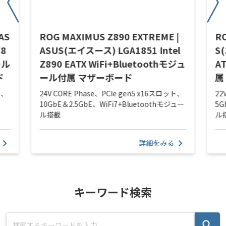
AS
ROG MAXIMUS Z890 EXTREME |
RO
Z8
ASUS(エイスース) LGA1851 Intel
S
ール
Z890 EATX WiFi+Bluetoothモジュ
A
ド
ール付属 マザーボード
属
ト、
24V CORE Phase、PCIe gen5 x16スロット、
22
載
10GbE＆2.5GbE、WiFi7+Bluetoothモジュー
5G
ル搭載
ル
詳細をみる
キーワード検索