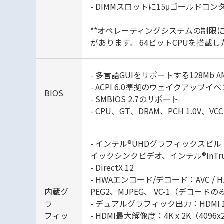
- DIMMスロットに15μゴールドコン
**オペレーティングシステムの制限に
があります。 64ビットCPUを搭載し
- 多言語GUIをサポートする128Mb AMI U
- ACPI 6.0準拠のウェイクアップイ
BIOS
- SMBIOS 2.7のサポート
- CPU、GT、DRAM、PCH 1.0V、
- インテル®UHDグラフィックスビル
イックシンクビデオ、インテル®InT
- DirectX 12
- HWAエンコード/デコード：AVC / H.
内蔵グ
PEG2、MJPEG、 VC-1（デコードの
ラ
- デュアルグラフィック出力：HDMI 1.4お
フィッ
- HDMI最大解像度：4K x 2K（4096x