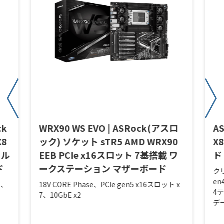
ck
WRX90 WS EVO | ASRock(アスロ
A
X8
ック) ソケット sTR5 AMD WRX90
X
ール
EEB PCIe x16スロット 7基搭載 ワ
ド
ド
ークステーション マザーボード
ク
en
ト、
18V CORE Phase、PCIe gen5 x16スロット x
4
7、10GbE x2
デ