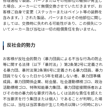
修理過程で製品、パーツまたはその他部位の破損が発生し
た場合、メーカーにて無償交換させていただきますが、お
客様ご自身で変更（ステッカーまたはペイント等の装飾を
含みます。）された製品、パーツまたはその他部位に関し
ましては、交換時に失われる可能性があり、この損失につ
いてメーカー及び当社は一切の賠償責任を負いません。
反社会的勢力
お客様が反社会的勢力（暴力団員による不当な行為の防止
等に関する法律（以下「暴対法」）第2条第2号に定義され
る暴力団、暴対法第2条第6号に定義される暴力団員、暴力
団員でなくなった日から5年を経過しない者、暴力団準構
成員、暴力団関係企業、総会屋、社会運動標榜ゴロ、政治
活動標榜ゴロ、特殊知能暴力集団、暴力団密接関係者およ
びその他の暴力的な要求行為もしくは法的な責任を超えた
不当要求を行う集団または個人）であることが判明した場
合には、当社は当該事由が生じた時点以降いつ何時におい