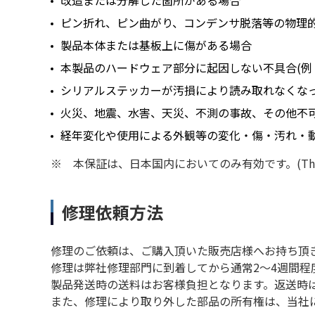
改造または分解した箇所がある場合
ピン折れ、ピン曲がり、コンデンサ脱落等の物理
製品本体または基板上に傷がある場合
本製品のハードウェア部分に起因しない不具合(例
シリアルステッカーが汚損により読み取れなくな
火災、地震、水害、天災、不測の事故、その他不
経年変化や使用による外観等の変化・傷・汚れ・
※
本保証は、日本国内においてのみ有効です。(This warranty
修理依頼方法
修理のご依頼は、ご購入頂いた販売店様へお持ち頂
修理は弊社修理部門に到着してから通常2～4週間
製品発送時の送料はお客様負担となります。返送時は
また、修理により取り外した部品の所有権は、当社