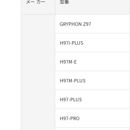
メー カー
型番
GRYPHON Z97
H97I-PLUS
H97M-E
H97M-PLUS
H97-PLUS
H97-PRO