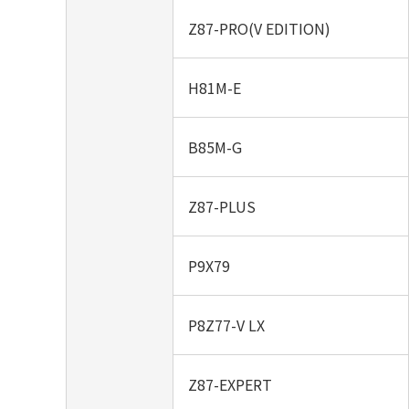
Z87-PRO(V EDITION)
H81M-E
B85M-G
Z87-PLUS
P9X79
P8Z77-V LX
Z87-EXPERT