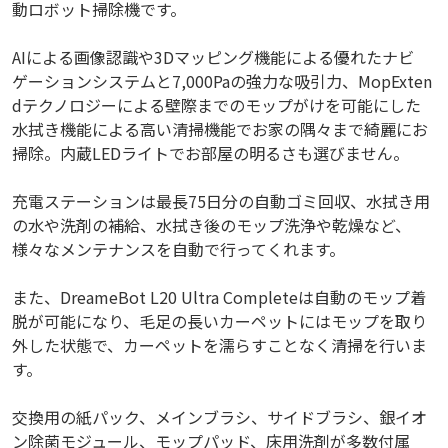
動ロボット掃除機です。
AIによる画像認識や3Dマッピング機能による優れたナビ
ゲーションシステムと7,000Paの強力な吸引力、MopExten
dテクノロジーによる壁際までのモップがけを可能にした
水拭き機能による高い清掃機能でお家の隅々まで綺麗にお
掃除。内蔵LEDライトでお部屋の明るさも選びません。
充電ステーションは最長75日分の自動ゴミ回収、水拭き用
の水や洗剤の補給、水拭き後のモップ洗浄や乾燥など、
様々なメンテナンスを自動で行ってくれます。
また、DreameBot L20 Ultra Completeは自動のモップ着
脱が可能になり、毛足の長いカーペットにはモップを取り
外した状態で、カーペットを濡らすことなく清掃を行いま
す。
交換用の紙パック、メインブラシ、サイドブラシ、銀イオ
ン除菌モジュール、モップパッド、床用洗剤が多数付属