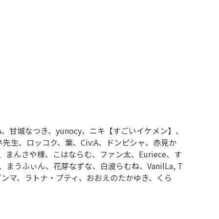
qLA、甘城なつき、yunocy、ニキ【すごいイケメン】、
⽣、ロッコク、葉、Civ:A、ドンピシャ、赤見か
ル、まんさや様、こはならむ、ファン太、Euriece、す
うふぃん、花芽なずな、白波らむね、VanilLa, T
緋崎ガンマ、ラトナ・プティ、おおえのたかゆき、くら