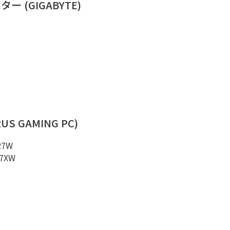
 (GIGABYTE)
S GAMING PC)
27W
57XW