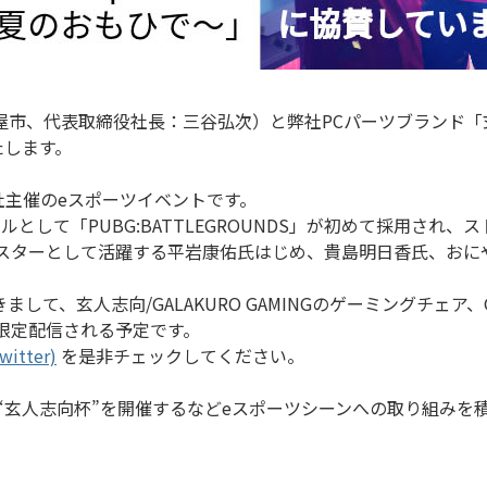
、代表取締役社長：三谷弘次）と弊社PCパーツブランド「玄人
いたします。
株式会社主催のeスポーツイベントです。
て「PUBG:BATTLEGROUNDS」が初めて採用され、ストリ
スターとして活躍する平岩康佑氏はじめ、貴島明⽇⾹⽒、おにや⽒
玄人志向/GALAKURO GAMINGのゲーミングチェア、GIG
が限定配信される予定です。
itter)
を是非チェックしてください。
会“玄人志向杯”を開催するなどeスポーツシーンへの取り組みを