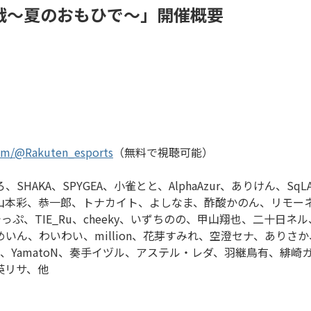
 ⼤争奪戦〜夏のおもひで〜」開催概要
om/@Rakuten_esports
（無料で視聴可能）
SHAKA、SPYGEA、小雀とと、AlphaAzur、ありけん、S
山本彩、恭一郎、トナカイト、よしなま、酢酸かのん、リモーネ先
っぷ、TIE_Ru、cheeky、いずちのの、甲山翔也、二十日ネ
いん、わいわい、million、花芽すみれ、空澄セナ、ありさか、ま
まんた、YamatoN、奏手イヅル、アステル・レダ、羽継鳥有、
英リサ、他