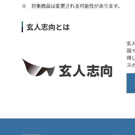
※
対象商品は変更される可能性があります。
玄人志向とは
玄
設
得
ス