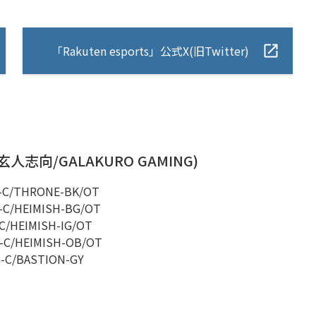
「Rakuten esports」公式X(旧Twitter)
志向/GALAKURO GAMING)
-C/THRONE-BK/OT
-C/HEIMISH-BG/OT
C/HEIMISH-IG/OT
-C/HEIMISH-OB/OT
-C/BASTION-GY