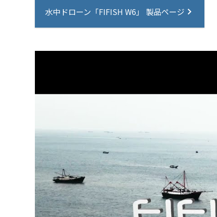
水中ドローン「FIFISH W6」 製品ページ