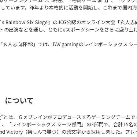
ースするゲーミングチームで、現在、「格闘ゲーム部門」、「ク
属しています。昨年より本格的に活動を開始し、これまで国内
`s Rainbow Six Siege』のJCG公認のオンライン大
イベントの出演などを通し、ともにeスポーツシーンをさらに盛り上
「玄人志向杯#8」では、FAV gamingのレインボーシックス 
グ）について
aming”とは、Ｇｚブレインがプロデュースするゲーミングチー
」、「レインボーシックス シージ部門」の3部門で、合計15
 and Victory（楽しんで勝つ）の頭文字から採用しました