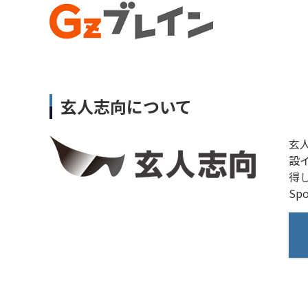
玄人志向について
玄
設
得
Sp