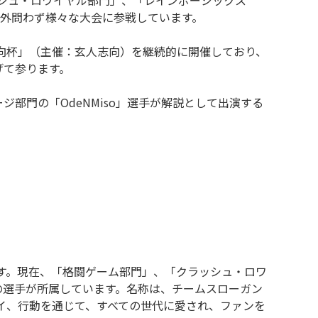
ラッシュ・ロワイヤル部門」、「レインボーシックス
海外問わず様々な大会に参戦しています。
会「玄人志向杯」（主催：玄人志向）を継続的に開催しており、
げて参ります。
シージ部門の「OdeNMiso」選手が解説として出演する
ムです。現在、「格闘ゲーム部門」、「クラッシュ・ロワ
名の選手が所属しています。名称は、チームスローガン
。プレイ、行動を通じて、すべての世代に愛され、ファンを