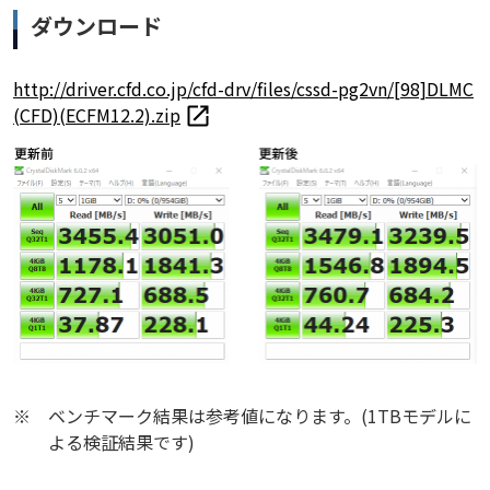
ダウンロード
http://driver.cfd.co.jp/cfd-drv/files/cssd-pg2vn/[98]DLMC
(CFD)(ECFM12.2).zip
※
ベンチマーク結果は参考値になります。(1TBモデルに
よる検証結果です)