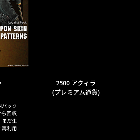
・
2500 アクィラ
(プレミアム通貨)
用バック
から回収
、まだ生
に再利用