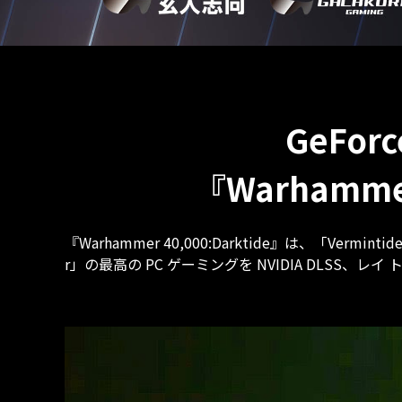
GeFo
『Warhammer 
『Warhammer 40,000:Darktide』は、
r」の最高の PC ゲーミングを NVIDIA DLSS、レ