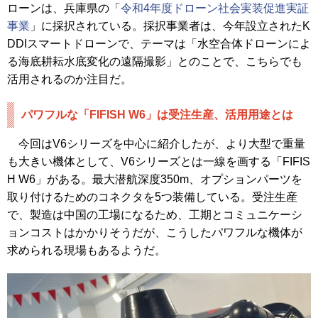
ローンは、兵庫県の「
令和4年度ドローン社会実装促進実証
事業
」に採択されている。採択事業者は、今年設立されたK
DDIスマートドローンで、テーマは「水空合体ドローンによ
る海底耕耘水底変化の遠隔撮影」とのことで、こちらでも
活用されるのか注目だ。
パワフルな「FIFISH W6」は受注生産、活用用途とは
今回はV6シリーズを中心に紹介したが、より大型で重量
も大きい機体として、V6シリーズとは一線を画する「FIFIS
H W6」がある。最大潜航深度350m、オプションパーツを
取り付けるためのコネクタを5つ装備している。受注生産
で、製造は中国の工場になるため、工期とコミュニケーシ
ョンコストはかかりそうだが、こうしたパワフルな機体が
求められる現場もあるようだ。