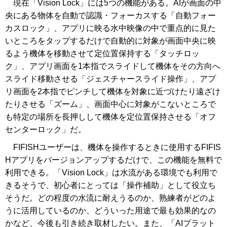
現在「Vision Lock」には5つの機能がある。AIが画面の中
央にある物体を自動で認識・フォーカスする「自動フォー
カスロック」、アプリに映る水中映像の中で重点的に見た
いところをタップするだけで自動的に対象が画面中央に映
るよう機体を移動させて定位置保持する「タッチロッ
ク」、アプリ画面を1本指でスライドして機体をその方向へ
スライド移動させる「ジェスチャースライド操作」、アプ
リ画面を2本指でピンチして機体を対象に近づけたり遠ざけ
たりさせる「ズーム」、画面中心に対象がこないところで
も特定の場所を長押しして機体を定位置保持させる「オフ
センターロック」だ。
FIFISHユーザーは、機体を操作するときに使用するFIFIS
Hアプリをバージョンアップするだけで、この機能を無料で
利用できる。「Vision Lock」は水流がある環境でも利用で
きるそうで、初心者にとっては「操作補助」として役立ち
そうだ。どの程度の水流に耐えうるのか、熟練者がどのよ
うに活用しているのか、どういった用途で最も効果的なの
かなど、今後も引き続き取材したい。また、「AIプラット