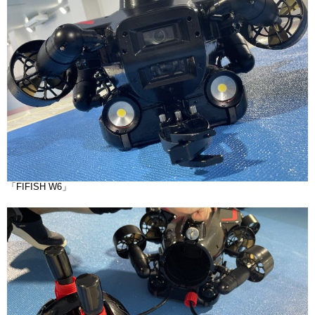
「FIFISH W6」