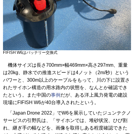
FIFISH W6はバッテリー交換式
機体サイズは長さ700mm×幅469mm×高さ297mm、重量
は20kg、静水での推進スピードは4ノット（2m/秒）という
パワーと、300m以上のケーブルをもって、川の下に設置さ
れたサイホン構造の用水路内の状態を、なんとか確認でき
たという。また中国の
事例
だが、ある洋上風力発電の建設
現場にFIFISH W6が40台導入されたという。
「Japan Drone 2022」でW6を展示していたジュンテクノ
サービスの引野氏は、「サイホンでは、堆砂状況、ひび割
れ、継ぎ手の幅などを、画像を取得しある程度確認できた