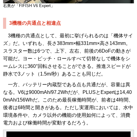
右奥が「FIFISH V6 Expert」
3機種の共通点と相違点
3機種の共通点として、最初に挙げられるのは「機体サイ
ズ」だ。いずれも、長さ383mm×幅331mm×高さ143mm。
スラスター数は6つで、上下、左右、前後の6DoFの動きが
可能だ。ヨー・ピッチ・ロールすべて切替なしで機体をシ
ームレスに360°回転させることができる。推進スピードが
静水で3ノット（1.5m/秒）あることも同じだ。
一方、バッテリー内蔵型である点も共通だが、容量は異
なる。V6は9000mAh/97.2Whだが、PLUSとExpertは14,40
0mAh/156Whだ。このため最長稼働時間が、前者は4時間、
後者は6時間と開きがある。ただし実運用においては、水中
環境条件や、カメラ以外の機能の使用如何によって、消費
電力および稼働時間が変動するだろう。