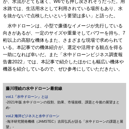
が、水流がとても速く、W6でも押し戻されそうだった。用
水路では、生活用水として利用されている場所もあり、水
を抜かないで点検したいという要望は多い」と語った。
水中ドローンは、小型で廉価なイメージが先行している
向きがあるが、一定のサイズや重量そしてパワーを持ち、7
桁以上の高額な機体もまた、さまざまな現場で求められて
いる。本記事での機体紹介が、選定や活用する観点を得る
一助になれば幸いだ。また「水中ドローンビジネス調査報
告書2022」では、本記事で紹介したほかにも幅広い機体や
機器を紹介しているので、ぜひ参考にしていただきたい。
藤川理絵の水中ドローン最前線
vol.1「水中ドローン」とは
-2021年版 水中ドローンの役割、効果、市場規模、課題と今後の展望まと
め-
vol.2 海洋ビジネスと水中ドローン
-海洋研究開発機構（JAMSTEC）吉田弘氏が語る「水中ドローンの課題と展
望」-