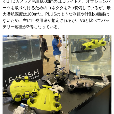
K UHDカメラと光量6000lmのLEDライトと、オプションパ
ーツを取り付けるためのコネクタを2つ装備しているが、最
大潜航深度は100mだ。PLUSのような測距や計測の機能は
ないため、主に目視用途が想定されるが、V6と比べてバッ
テリー容量が2倍になっている。