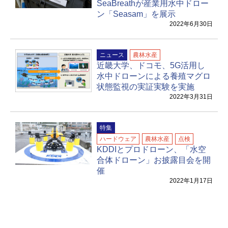
SeaBreathが産業用水中ドロー
ン「Seasam」を展示
2022年6月30日
ニュース
農林水産
近畿大学、ドコモ、5G活用し
水中ドローンによる養殖マグロ
状態監視の実証実験を実施
2022年3月31日
特集
ハードウェア
農林水産
点検
KDDIとプロドローン、「水空
合体ドローン」お披露目会を開
催
2022年1月17日