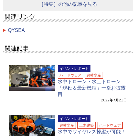
［特集］の他の記事を見る
QYSEA
イベントレポート
ハードウェア
農林水産
水中ドローン・水上ドローン
「現役＆最新機種」一挙お披露
目！
2022年7月21日
イベントレポート
農林水産
土木建築
ハードウェア
水中でワイヤレス操縦が可能！