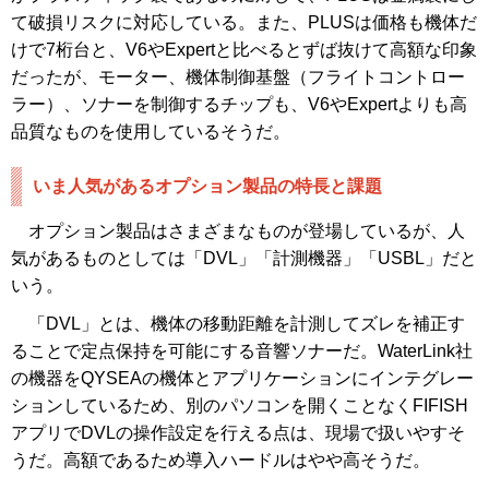
て破損リスクに対応している。また、PLUSは価格も機体だ
けで7桁台と、V6やExpertと比べるとずば抜けて高額な印象
だったが、モーター、機体制御基盤（フライトコントロー
ラー）、ソナーを制御するチップも、V6やExpertよりも高
品質なものを使用しているそうだ。
いま人気があるオプション製品の特長と課題
オプション製品はさまざまなものが登場しているが、人
気があるものとしては「DVL」「計測機器」「USBL」だと
いう。
「DVL」とは、機体の移動距離を計測してズレを補正す
ることで定点保持を可能にする音響ソナーだ。WaterLink社
の機器をQYSEAの機体とアプリケーションにインテグレー
ションしているため、別のパソコンを開くことなくFIFISH
アプリでDVLの操作設定を行える点は、現場で扱いやすそ
うだ。高額であるため導入ハードルはやや高そうだ。