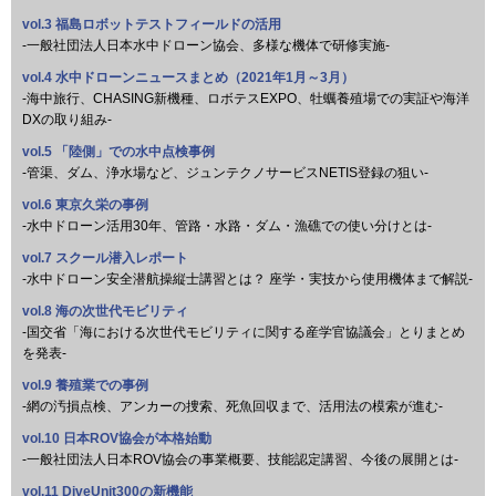
vol.3 福島ロボットテストフィールドの活用
-一般社団法人日本水中ドローン協会、多様な機体で研修実施-
vol.4 水中ドローンニュースまとめ（2021年1月～3月）
-海中旅行、CHASING新機種、ロボテスEXPO、牡蠣養殖場での実証や海洋
DXの取り組み-
vol.5 「陸側」での水中点検事例
-管渠、ダム、浄水場など、ジュンテクノサービスNETIS登録の狙い-
vol.6 東京久栄の事例
-水中ドローン活用30年、管路・水路・ダム・漁礁での使い分けとは-
vol.7 スクール潜入レポート
-水中ドローン安全潜航操縦士講習とは？ 座学・実技から使用機体まで解説-
vol.8 海の次世代モビリティ
-国交省「海における次世代モビリティに関する産学官協議会」とりまとめ
を発表-
vol.9 養殖業での事例
-網の汚損点検、アンカーの捜索、死魚回収まで、活用法の模索が進む-
vol.10 日本ROV協会が本格始動
-一般社団法人日本ROV協会の事業概要、技能認定講習、今後の展開とは-
vol.11 DiveUnit300の新機能