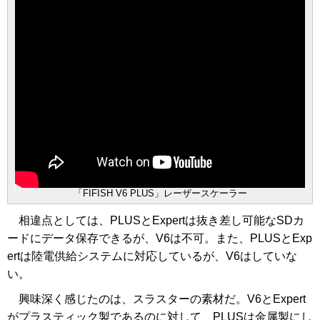
「FIFISH V6 PLUS」レーザースケーラー
相違点としては、PLUSとExpertは抜き差し可能なSDカ
ードにデータ保存できるが、V6は不可。また、PLUSとExp
ertは陸電供給システムに対応しているが、V6はしていな
い。
興味深く感じたのは、スラスターの素材だ。V6とExpert
がプラスティック製であるのに対して、PLUSは金属製にし