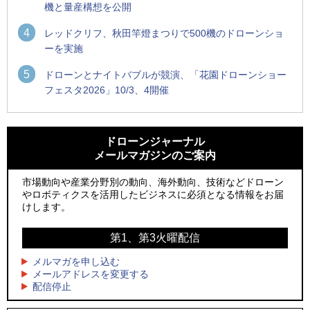
機と量産構想を公開
4
レッドクリフ、秋田竿燈まつりで500機のドローンショ
ーを実施
5
ドローンとナイトバブルが競演、「花園ドローンショー
フェスタ2026」10/3、4開催
1
1
防衛装備庁「迎撃ドローン早期取得プログラム」にテラドロ
ROBOZ、北名古屋市制20周年記念で「空飛ぶLEDスクリー
ーンが採択、国産機で量産調達を目指す
ン」とドローンショーによる新演出を実施
ドローンジャーナル
メールマガジンのご案内
2
2
飛んだドローン、飛ばなかったドローン
防衛装備庁「迎撃ドローン早期取得プログラム」にテラドロ
ーンが採択、国産機で量産調達を目指す
市場動向や産業分野別の動向、海外動向、技術などドローン
3
ドローンとナイトバブルが競演、「花園ドローンショーフェ
やロボティクスを活用したビジネスに必須となる情報をお届
3
スタ2026」10/3、4開催
サザンビーチちがさき花火大会で「復活の花火」打ち上げ、
けします。
キリンビールがライブ中継と連動した支援企画
4
水面から離着水できる「HOVERAir AQUA」を実機レビュー、
第1、第3火曜配信
4
水上アクティビティを自動追尾で撮影
ロボデックス、2時間超の飛行を目指す新型水素燃料電池ドロ
ーンを公開
メルマガを申し込む
5
レーシングカーの製造技術をドローンへ、トピアが大型機と
メールアドレスを変更する
5
配信停止
量産構想を公開
防衛だけではない、測量から屋内点検まで展開するテラドロ
ーンのソリューション