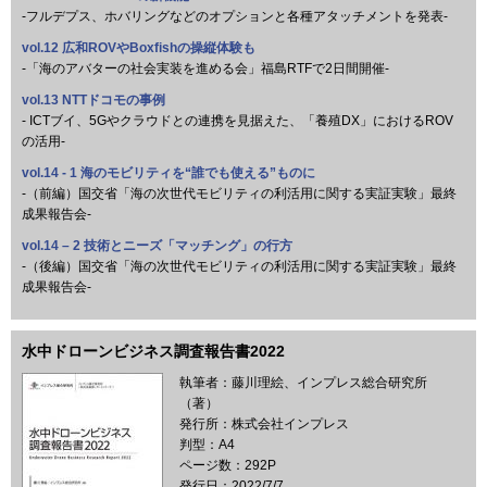
-フルデプス、ホバリングなどのオプションと各種アタッチメントを発表-
vol.12 広和ROVやBoxfishの操縦体験も
-「海のアバターの社会実装を進める会」福島RTFで2日間開催-
vol.13 NTTドコモの事例
- ICTブイ、5Gやクラウドとの連携を見据えた、「養殖DX」におけるROV
の活用-
vol.14 - 1 海のモビリティを“誰でも使える”ものに
-（前編）国交省「海の次世代モビリティの利活用に関する実証実験」最終
成果報告会-
vol.14 – 2 技術とニーズ「マッチング」の行方
-（後編）国交省「海の次世代モビリティの利活用に関する実証実験」最終
成果報告会-
水中ドローンビジネス調査報告書2022
執筆者：藤川理絵、インプレス総合研究所
（著）
発行所：株式会社インプレス
判型：A4
ページ数：292P
発行日：2022/7/7