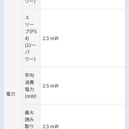
ワー)
ス
リー
プ(PS
4)
2.5 mW
(ロー
パ
ワー)
平均
消費
2.5 mW
電力
電力
(mW)
最大
読み
取り
2.5 mW