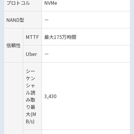
プロトコル
NVMe
NAND型
－
MTTF
最大175万時間
信頼性
Uber
－
シー
ケン
シャ
ル読
3,430
み取
り最
大(M
B/s)