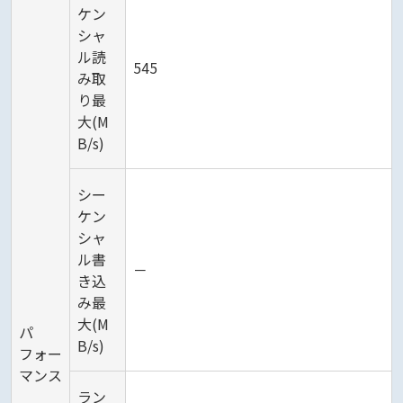
ケン
シャ
ル読
545
み取
り最
大(M
B/s)
シー
ケン
シャ
ル書
－
き込
み最
大(M
パ
B/s)
フォー
マンス
ラン