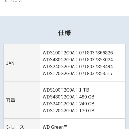
できます。
仕様
WDS100T2G0A：0718037866826
WDS480G2G0A：0718037853024
JAN
WDS240G2G0A：0718037858494
WDS120G2G0A：0718037858517
WDS100T2G0A：1 TB
WDS480G2G0A：480 GB
容量
WDS240G2G0A：240 GB
WDS120G2G0A：120 GB
シリーズ
WD Green™