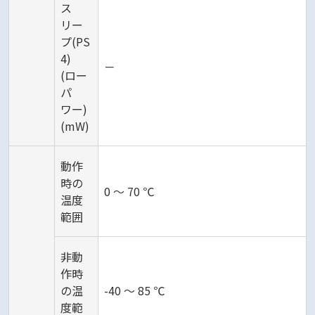
ス
リー
プ(PS
4)
－
(ロー
パ
ワー)
(mW)
動作
時の
0 ～ 70 ℃
温度
範囲
非動
作時
の温
-40 ～ 85 ℃
度範