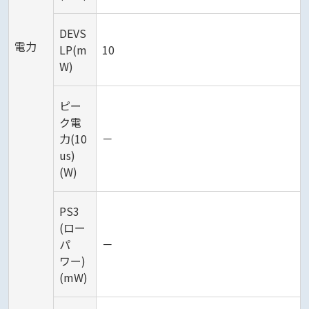
DEVS
電力
LP(m
10
W)
ピー
ク電
力(10
－
us)
(W)
PS3
(ロー
パ
－
ワー)
(mW)