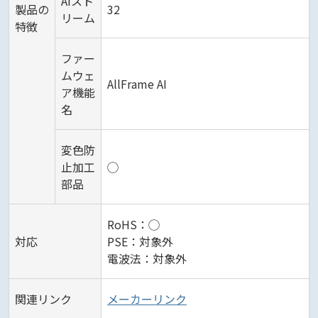
AIスト
製品の
32
リーム
特徴
ファー
ムウェ
AllFrame AI
ア機能
名
変色防
止加工
◯
部品
RoHS：◯
対応
PSE：対象外
電波法：対象外
関連リンク
メーカーリンク