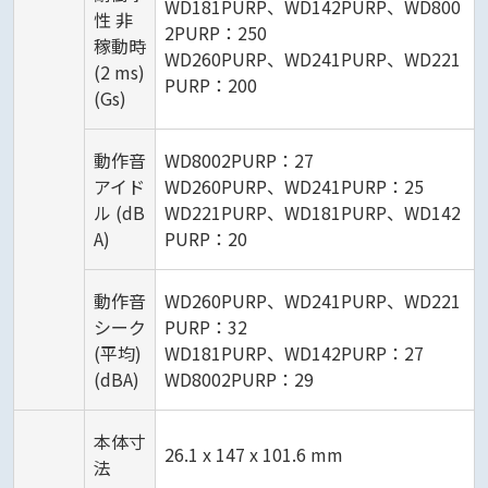
WD181PURP、WD142PURP、WD800
性 非
2PURP：250
稼動時
WD260PURP、WD241PURP、WD221
(2 ms)
PURP：200
(Gs)
動作音
WD8002PURP：27
アイド
WD260PURP、WD241PURP：25
ル (dB
WD221PURP、WD181PURP、WD142
A)
PURP：20
動作音
WD260PURP、WD241PURP、WD221
シーク
PURP：32
(平均)
WD181PURP、WD142PURP：27
(dBA)
WD8002PURP：29
本体寸
26.1 x 147 x 101.6 mm
法