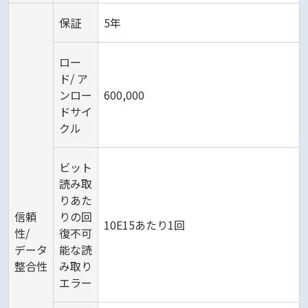
保証
5年
ロー
ド/ ア
ンロー
600,000
ドサイ
クル
ビット
読み取
りあた
信頼
りの回
10E15あたり1回
性/
復不可
データ
能な読
整合性
み取り
エラー