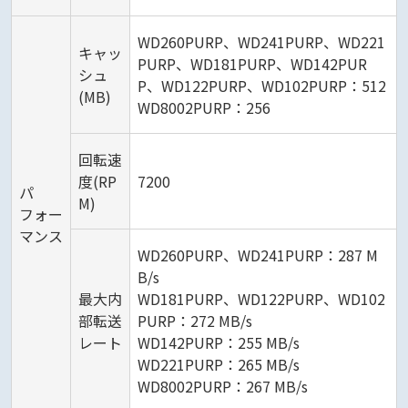
WD260PURP、WD241PURP、WD221
キャッ
PURP、WD181PURP、WD142PUR
シュ
P、WD122PURP、WD102PURP：512
(MB)
WD8002PURP：256
回転速
度(RP
7200
パ
M)
フォー
マンス
WD260PURP、WD241PURP：287 M
B/s
最大内
WD181PURP、WD122PURP、WD102
部転送
PURP：272 MB/s
レート
WD142PURP：255 MB/s
WD221PURP：265 MB/s
WD8002PURP：267 MB/s