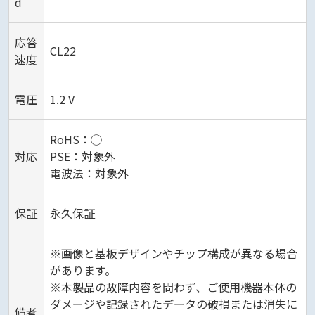
d
応答
CL22
速度
電圧
1.2 V
RoHS：◯
対応
PSE：対象外
電波法：対象外
保証
永久保証
※画像と基板デザインやチップ構成が異なる場合
があります。
※本製品の故障内容を問わず、ご使用機器本体の
ダメージや記録されたデータの破損または消失に
備考