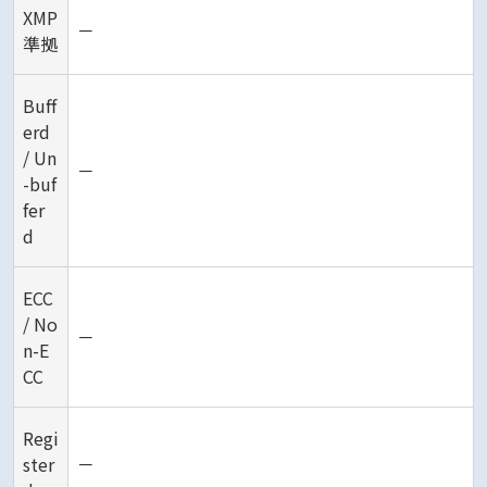
XMP
－
準拠
Buff
erd
/ Un
－
-buf
fer
d
ECC
/ No
－
n-E
CC
Regi
ster
－