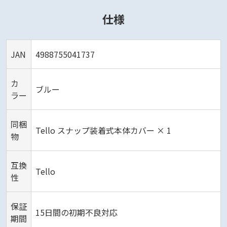
仕様
JAN
4988755041737
カ
ブルー
ラー
同梱
Tello スナップ装着式本体カバー × 1
物
互換
Tello
性
保証
15日間の初期不良対応
期間