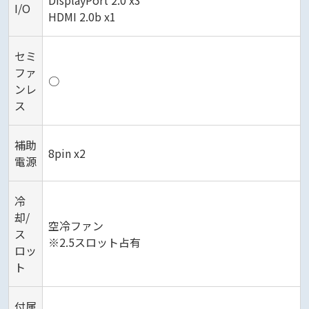
I/O
HDMI 2.0b x1
セミ
ファ
○
ンレ
ス
補助
8pin x2
電源
冷
却/
空冷ファン
ス
※2.5スロット占有
ロッ
ト
付属