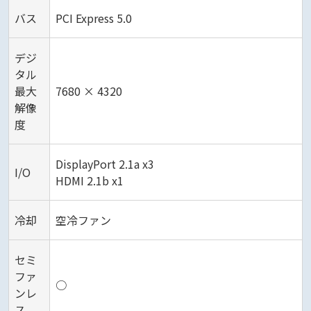
バス
PCI Express 5.0
デジ
タル
最大
7680 × 4320
解像
度
DisplayPort 2.1a x3
I/O
HDMI 2.1b x1
冷却
空冷ファン
セミ
ファ
○
ンレ
ス