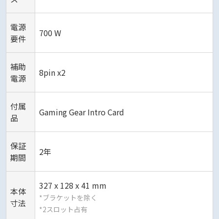
電源
700 W
要件
補助
8pin x2
電源
付属
Gaming Gear Intro Card
品
保証
2年
期間
327 x 128 x 41 mm
本体
*ブラケットを除く
寸法
*2スロット占有