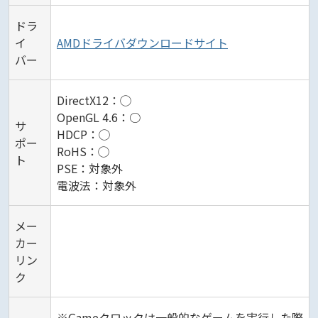
ドラ
イ
AMDドライバダウンロードサイト
バー
DirectX12：◯
OpenGL 4.6：○
サ
HDCP：◯
ポー
RoHS：◯
ト
PSE：対象外
電波法：対象外
メー
カー
リン
ク
※Gameクロックは一般的なゲームを実行した際