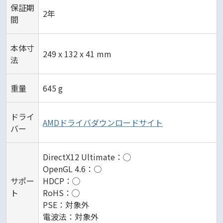
保証期
2年
間
本体寸
249 x 132 x 41 mm
法
重量
645 g
ドライ
AMDドライバダウンロードサイト
バー
DirectX12 Ultimate：◯
OpenGL 4.6：○
サポー
HDCP：◯
ト
RoHS：◯
PSE：対象外
電波法：対象外