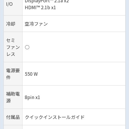
DisplayPort™ 2.1a x2
I/O
HDMI™ 2.1b x1
冷却
空冷ファン
セミ
ファン
○
レス
電源要
550 W
件
補助電
8pin x1
源
付属品
クイックインストールガイド