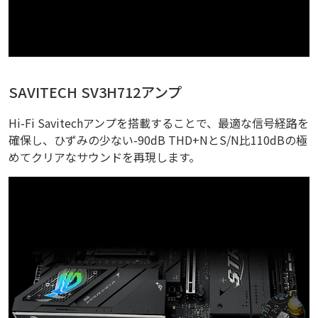
SAVITECH SV3H712アンプ
Hi-Fi Savitechアンプを搭載することで、最適な信号経路を
確保し、ひずみの少ない-90dB THD+NとS/N比110dBの極
めてクリアなサウンドを再現します。