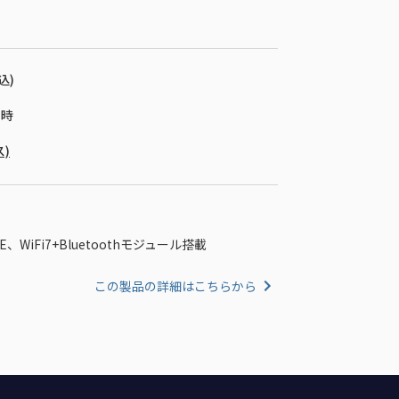
込)
1時
ス)
GbE、WiFi7+Bluetoothモジュール搭載
この製品の詳細はこちらから