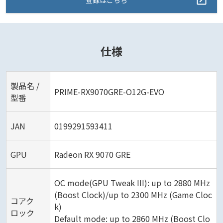
仕様
製品名 /
PRIME-RX9070GRE-O12G-EVO
型番
JAN
0199291593411
GPU
Radeon RX 9070 GRE
OC mode(GPU Tweak III): up to 2880 MHz
(Boost Clock)/up to 2300 MHz (Game Cloc
コアク
k)
ロック
Default mode: up to 2860 MHz (Boost Clo