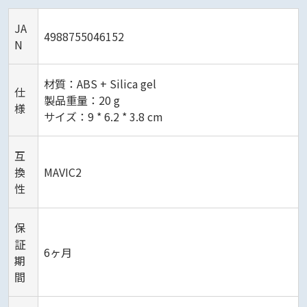
JA
4988755046152
N
材質：ABS + Silica gel
仕
製品重量：20 g
様
サイズ：9 * 6.2 * 3.8 cm
互
換
MAVIC2
性
保
証
6ヶ月
期
間