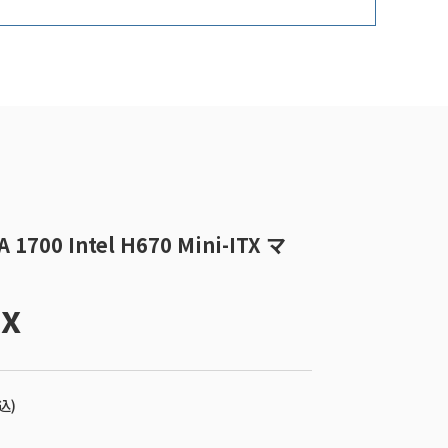
700 Intel H670 Mini-ITX マ
ax
込)