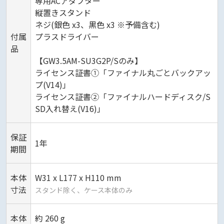
専用ACアダプター
縦置きスタンド
ネジ(銀色 x3、黒色 x3 ※予備含む)
付属
プラスドライバー
品
【GW3.5AM-SU3G2P/Sのみ】
ライセンス証書①「ファイナル丸ごとバックアッ
プ(V14)」
ライセンス証書②「ファイナルハードディスク/S
SD入れ替え(V16)」
保証
1年
期間
本体
W31 x L177 x H110 mm
寸法
スタンド除く、ケース本体のみ
本体
約 260 g