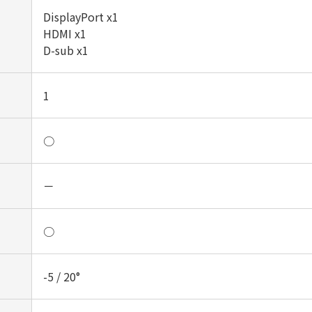
DisplayPort x1
HDMI x1
D-sub x1‎
1
○
－
○
-5 / 20°‎