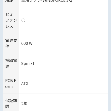
冷却
空冷ファン(WINDFORCE 3X)
セミ
ファン
○
レス
電源要
600 W
件
補助電
8pin x1
源
PCB F
ATX
orm
保証期
2年
間