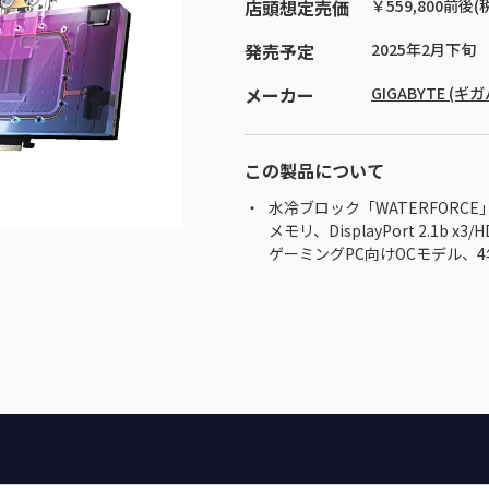
店頭想定売価
￥559,800前後(
発売予定
2025年2月下旬
メーカー
GIGABYTE (ギ
この製品について
水冷ブロック「WATERFORCE」搭載
メモリ、DisplayPort 2.1b x3/HD
ゲーミングPC向けOCモデル、4