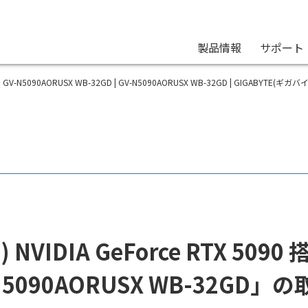
製品情報
サポート
GV-N5090AORUSX WB-32GD | GV-N5090AORUSX WB-32GD | GIGABYTE(ギ
 NVIDIA GeForce RTX 5
N5090AORUSX WB-32GD」