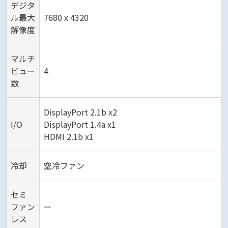
デジタ
ル最大
7680 x 4320
解像度
マルチ
ビュー
4
数
DisplayPort 2.1b x2
I/O
DisplayPort 1.4a x1
HDMI 2.1b x1
冷却
空冷ファン
セミ
ファン
ー
レス