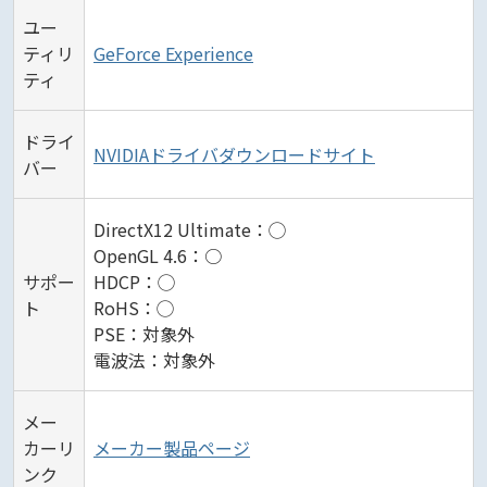
ユー
ティリ
GeForce Experience
ティ
ドライ
NVIDIAドライバダウンロードサイト
バー
DirectX12 Ultimate：◯
OpenGL 4.6：○
サポー
HDCP：◯
ト
RoHS：◯
PSE：対象外
電波法：対象外
メー
カーリ
メーカー製品ページ
ンク