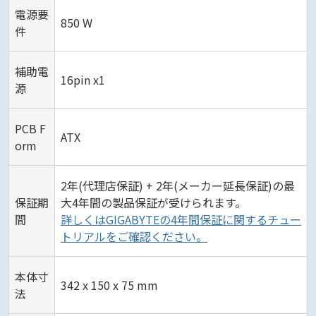
電源要
850 W
件
補助電
16pin x1
源
PCB F
ATX
orm
2年(代理店保証) + 2年(メーカー延長保証)の最
保証期
大4年間の製品保証が受けられます。
間
詳しくはGIGABYTEの4年間保証に関するチュー
トリアルをご確認ください。
本体寸
342 x 150 x 75 mm
法