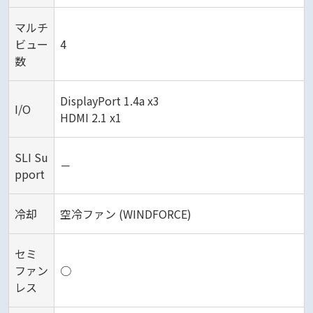
マルチ
ビュー
4
数
DisplayPort 1.4a x3
I/O
HDMI 2.1 x1
SLI Su
－
pport
冷却
空冷ファン (WINDFORCE)
セミ
ファン
○
レス