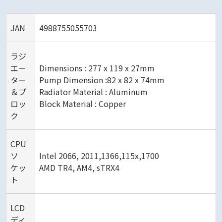
JAN
4988755055703
ラジ
エー
Dimensions : 277 x 119 x 27mm
ター
Pump Dimension :82 x 82 x 74mm
＆ブ
Radiator Material : Aluminum
ロッ
Block Material : Copper
ク
CPU
ソ
Intel 2066, 2011,1366,115x,1700
ケッ
AMD TR4, AM4, sTRX4
ト
LCD
ディ