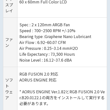
6‎0 x 60mm Full Color LCD
スプ
レイ
Spec : 2 x 120mm ARGB Fan
Speed : 700~2500 RPM +/-10%
Bearing type :Graphene Nano Lubricant
ファ
Air Flow : 6.92~60.07 CFM
ン
Air Pressure : 0.25~3.14 mmH2O
Life Expectancy : 73,500 Hours
Noise Level : 16.12~37.6 dBA
RGB FUSION 2.0 対応
ソフ
AORUS ENGINE 対応
ト
ウェ
* AORUS ENGINE Ver.1.82とRGB FUSION 2.0 Ve
ア
r.B20.0122.1の両方をインストールして実行する
必要があります。