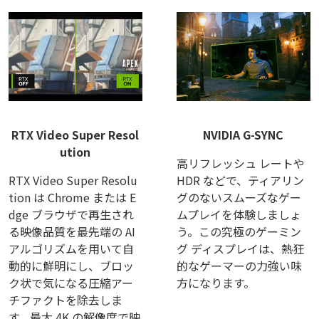
RTX Video Super Resol
NVIDIA G-SYNC
ution
高リフレッシュ レートや
RTX Video Super Resolu
HDR などで、ティアリン
tion は Chrome または E
グのないスムーズなゲー
dge ブラウザで再生され
ムプレイを体験しましょ
る映像品質を最先端の AI
う。この究極のゲーミン
アルゴリズムを用いて自
グ ディスプレイは、熱狂
動的に鮮明にし、ブロッ
的なゲーマーの力強い味
ク状で気になる圧縮アー
方になります。
チファクトを除去しま
す。最大 4K の解像度で映