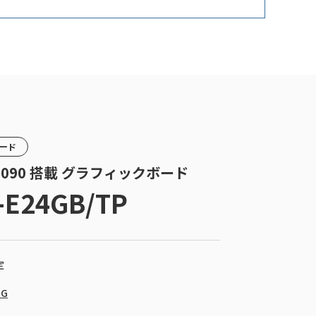
カード
TX 3090 搭載 グラフィックボード
-E24GB/TP
定
NG