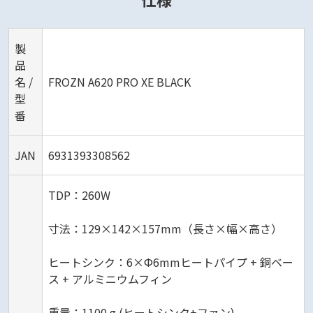
製
品
名 /
FROZN A620 PRO XE BLACK
型
番
JAN
6931393308562
TDP：260W
寸法：129×142×157mm（長さ×幅×高さ）
ヒートシンク：6×Ф6mmヒートパイプ + 銅ベー
ス + アルミニウムフィン
重量：1100 g (ヒートシンク+ファン)